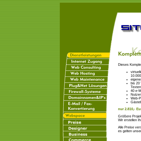
Dieses Komplet
virtuel
10.000
eigen
bis 20
Texten
40 e-M
Nutzer
Web-P
Gästeb
nur 2.810,- Eu
Größere Proje
Wir erstellen I
Alle Preise ve
es gelten uns