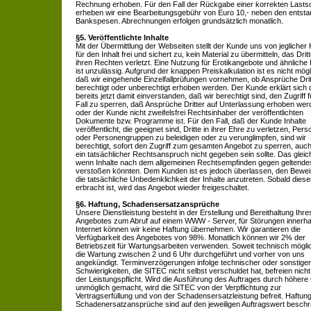
Rechnung erhoben. Für den Fall der Rückgabe einer korrekten Lastsc
erheben wir eine Bearbeitungsgebühr von Euro 10,- neben den entst
Bankspesen. Abrechnungen erfolgen grundsätzlich monatlich.
§5. Veröffentlichte Inhalte
Mit der Übermittlung der Webseiten stellt der Kunde uns von jeglicher
für den Inhalt frei und sichert zu, kein Material zu übermitteln, das Dritt
ihren Rechten verletzt. Eine Nutzung für Erotikangebote und ähnliche 
ist unzulässig. Aufgrund der knappen Preiskalkulation ist es nicht mögl
daß wir eingehende Einzelfallprüfungen vornehmen, ob Ansprüche Drit
berechtigt oder unberechtigt erhoben werden. Der Kunde erklärt sich
bereits jetzt damit einverstanden, daß wir berechtigt sind, den Zugriff 
Fall zu sperren, daß Ansprüche Dritter auf Unterlassung erhoben wer
oder der Kunde nicht zweifelsfrei Rechtsinhaber der veröffentlichten
Dokumente bzw. Programme ist. Für den Fall, daß der Kunde Inhalte
veröffentlicht, die geeignet sind, Dritte in ihrer Ehre zu verletzen, Per
oder Personengruppen zu beleidigen oder zu verunglimpfen, sind wir
berechtigt, sofort den Zugriff zum gesamten Angebot zu sperren, auc
ein tatsächlicher Rechtsanspruch nicht gegeben sein sollte. Das gleiche
wenn Inhalte nach dem allgemeinen Rechtsempfinden gegen geltende
verstoßen könnten. Dem Kunden ist es jedoch überlassen, den Bewei
die tatsächliche Unbedenklichkeit der Inhalte anzutreten. Sobald diese
erbracht ist, wird das Angebot wieder freigeschaltet.
§6. Haftung, Schadensersatzansprüche
Unsere Dienstleistung besteht in der Erstellung und Bereithaltung Ihre
Angebotes zum Abruf auf einem WWW - Server, für Störungen innerha
Internet können wir keine Haftung übernehmen. Wir garantieren die
Verfügbarkeit des Angebotes von 98%. Monatlich können wir 2% der
Betriebszeit für Wartungsarbeiten verwenden. Soweit technisch möglic
die Wartung zwischen 2 und 6 Uhr durchgeführt und vorher von uns
angekündigt. Terminverzögerungen infolge technischer oder sonstiger
Schwierigkeiten, die SITEC nicht selbst verschuldet hat, befreien nich
der Leistungspflicht. Wird die Ausführung des Auftrages durch höhere
unmöglich gemacht, wird die SITEC von der Verpflichtung zur
Vertragserfüllung und von der Schadensersatzleistung befreit. Haftun
Schadenersatzansprüche sind auf den jeweiligen Auftragswert beschr