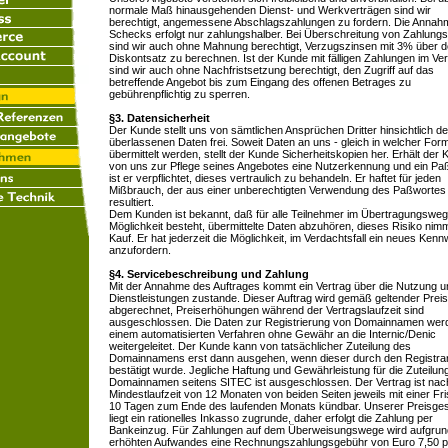
normale Maß hinausgehenden Dienst- und Werkverträgen sind wir
berechtigt, angemessene Abschlagszahlungen zu fordern. Die Annah
Schecks erfolgt nur zahlungshalber. Bei Überschreitung von Zahlungs
sind wir auch ohne Mahnung berechtigt, Verzugszinsen mit 3% über 
Diskontsatz zu berechnen. Ist der Kunde mit fälligen Zahlungen im Ve
sind wir auch ohne Nachfristsetzung berechtigt, den Zugriff auf das
betreffende Angebot bis zum Eingang des offenen Betrages zu
gebührenpflichtig zu sperren.
§3. Datensicherheit
Der Kunde stellt uns von sämtlichen Ansprüchen Dritter hinsichtlich de
überlassenen Daten frei. Soweit Daten an uns - gleich in welcher Form
übermittelt werden, stellt der Kunde Sicherheitskopien her. Erhält der
von uns zur Pflege seines Angebotes eine Nutzerkennung und ein Pa
ist er verpflichtet, dieses vertraulich zu behandeln. Er haftet für jeden
Mißbrauch, der aus einer unberechtigten Verwendung des Paßwortes
resultiert.
Dem Kunden ist bekannt, daß für alle Teilnehmer im Übertragungsweg
Möglichkeit besteht, übermittelte Daten abzuhören, dieses Risiko nimm
Kauf. Er hat jederzeit die Möglichkeit, im Verdachtsfall ein neues Kenn
anzufordern.
§4. Servicebeschreibung und Zahlung
Mit der Annahme des Auftrages kommt ein Vertrag über die Nutzung u
Dienstleistungen zustande. Dieser Auftrag wird gemäß geltender Preisl
abgerechnet, Preiserhöhungen während der Vertragslaufzeit sind
ausgeschlossen. Die Daten zur Registrierung von Domainnamen werd
einem automatisierten Verfahren ohne Gewähr an die Internic/Denic
weitergeleitet. Der Kunde kann von tatsächlicher Zuteilung des
Domainnamens erst dann ausgehen, wenn dieser durch den Registra
bestätigt wurde. Jegliche Haftung und Gewährleistung für die Zuteilun
Domainnamen seitens SITEC ist ausgeschlossen. Der Vertrag ist nac
Mindestlaufzeit von 12 Monaten von beiden Seiten jeweils mit einer Fri
10 Tagen zum Ende des laufenden Monats kündbar. Unserer Preisges
liegt ein rationelles Inkasso zugrunde, daher erfolgt die Zahlung per
Bankeinzug. Für Zahlungen auf dem Überweisungswege wird aufgrun
erhöhten Aufwandes eine Rechnungszahlungsgebühr von Euro 7,50 p