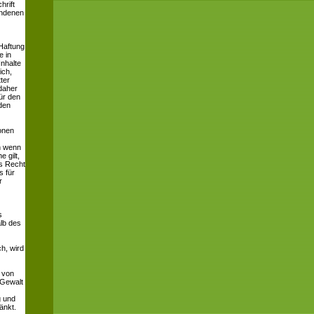
hrift
andenen
 Haftung
e in
Inhalte
ich,
ter
 daher
für den
den
sonen
h wenn
 gilt,
s Recht
s für
r
s
lb des
h, wird
t von
 Gewalt
g und
änkt.