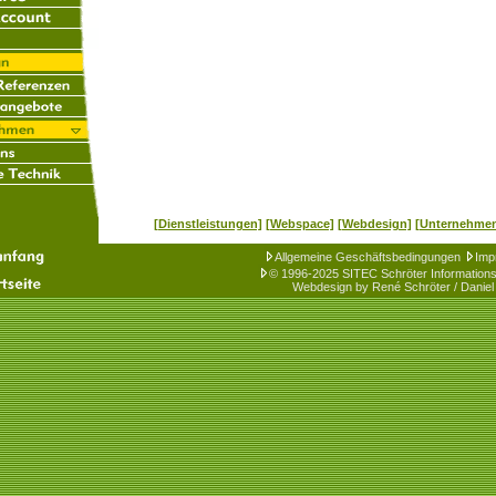
[Dienstleistungen]
[Webspace]
[Webdesign]
[Unternehme
Allgemeine Geschäftsbedingungen
Imp
© 1996-2025 SITEC Schröter Informations
Webdesign by René Schröter / Daniel