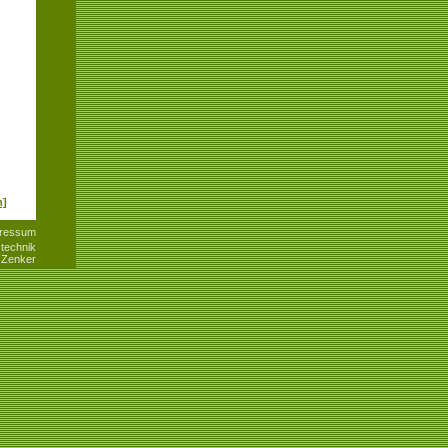
n]
ressum
technik
 Zenker