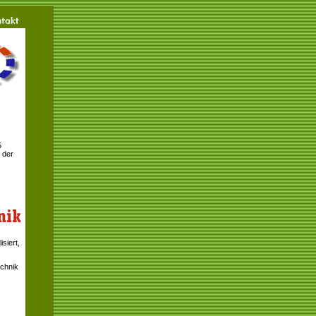
5
 der
siert,
echnik